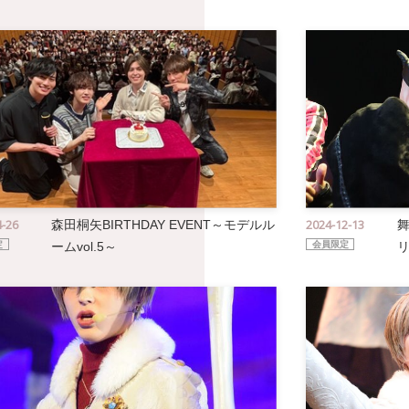
4-26
2024-12-13
森田桐矢BIRTHDAY EVENT～モデルル
定
ームvol.5～
会員限定
リ