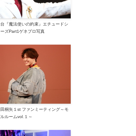
舞台『魔法使いの約束』エチュードシ
ーズPart1ゲネプロ写真
田桐矢１st ファンミーティング～モ
ルルームvol.１～